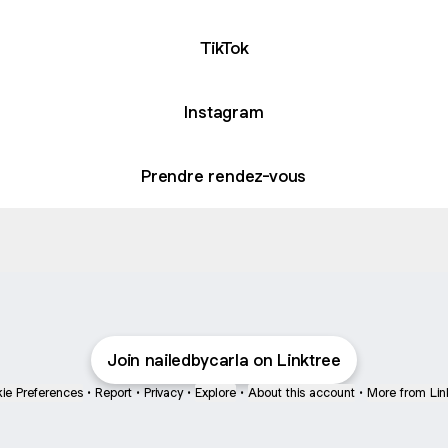
TikTok
Instagram
Prendre rendez-vous
avis
Mes avis
Google Reviews
Coralie
Ev
1 month ago
ere fois chez Carla et certainement pas la
Carla est u
ernière<br>Super bien accueillie en compagnie de
maintenan
on petit teckel<br>Carla est très minutieuse et
Join nailedbycarla on Linktree
chez elle
uper professionnelle
une perso
ie Preferences
•
Report
•
Privacy
•
Explore
•
About this account
•
More from Lin
vous fait
chez elle 