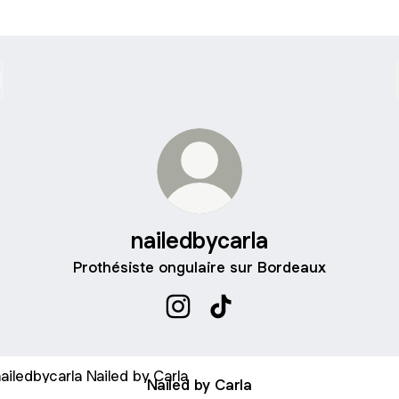
nailedbycarla
Prothésiste ongulaire sur Bordeaux
nailedbycarla Instagram
nailedbycarla TikTok
d by Carla
Nailed by Carla