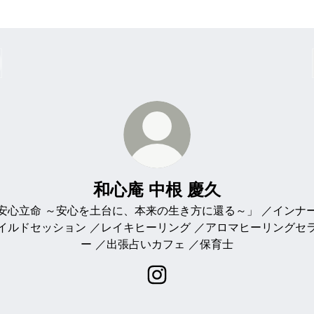
和心庵 中根 慶久
安心立命 ～安心を土台に、本来の生き方に還る～」 ／インナ
イルドセッション ／レイキヒーリング ／アロマヒーリングセ
ー ／出張占いカフェ ／保育士
和心庵 中根 慶久 Instagram