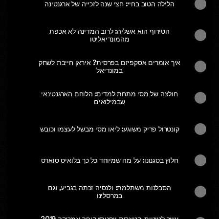
הלילה הטוב בחיי: חצי שנה לזכייה של ארגנטינה
הטירוף הוא אשליה: לרוב המדינה לא אכפת
מהמונדיאליטו
איך אומרים אסקפיזם בפרסית? איראן חייבת לשחק
במונדיאל
חולצה של מסי מתחת למדים: הלוחם הארגנטינאי
שבמילואים
קונטרול פריק משוגע: ליאו מסי מבשל לעצמו וכובש
חלוץ בסגנונו: על מה שמיוחד כל כך בלואיס סוארס
הסבלנות משתלמת: ולנסיה זכתה בגביע, וגם
במרסלינו
עשר לטיניות, קטארית ויפנית: קופה אמריקה 2019