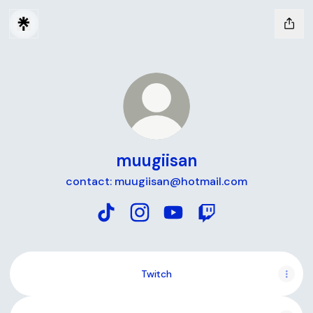
muugiisan
contact: muugiisan@hotmail.com
muugiisan TikTok
muugiisan Instagram
muugiisan YouTube
muugiisan Twitch
Twitch