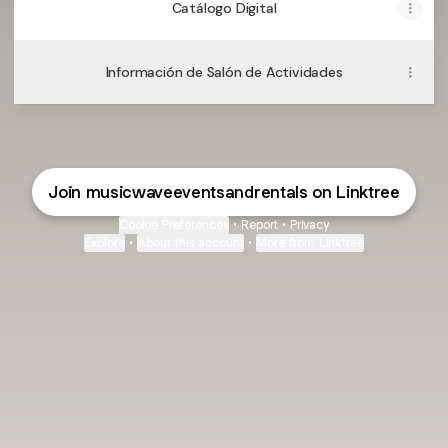
Catálogo Digital
Información de Salón de Actividades
Join musicwaveeventsandrentals on Linktree
Cookie Preferences
•
Report
•
Privacy
Explore
•
About this account
•
More from Linktree