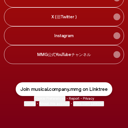
X (旧Twitter )
Instagram
MMG公式YouTubeチャンネル
Join musical.company.mmg on Linktree
Cookie Preferences
•
Report
•
Privacy
Explore
•
About this account
•
More from Linktree