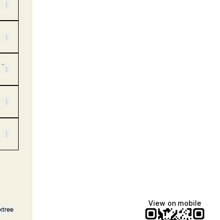
ativa
View on mobile
ktree