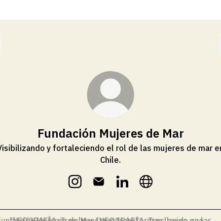
Fundación Mujeres de Mar
Visibilizando y fortaleciendo el rol de las mujeres de mar e
Chile.
Fundación Mujeres de Mar Instagram
Fundación Mujeres de Mar Email
Fundación Mujeres de Mar
Fundación Mujeres 
GRAFÍA: Tres leyes que transforman la vida en las caletas
INFOGRAFÍA: Tres leyes que transforman la vida en las