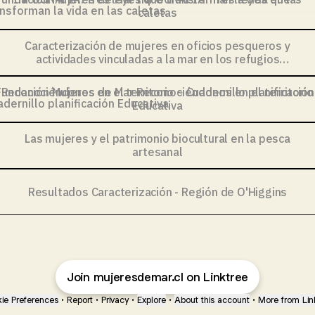
caletas
Caracterización de mujeres en oficios pesqueros y
actividades vinculadas a la mar en los refugios
marinos de la región de Valparaíso
ociéndonos en el territorio ~ Cuadernillo planificación Educ
Reconociéndonos en el territorio ~ Cuadernillo planificación
Educativa
Las mujeres y el patrimonio biocultural en la pesca
artesanal
Resultados Caracterización - Región de O'Higgins
Join mujeresdemar.cl on Linktree
ie Preferences
•
Report
•
Privacy
•
Explore
•
About this account
•
More from Lin