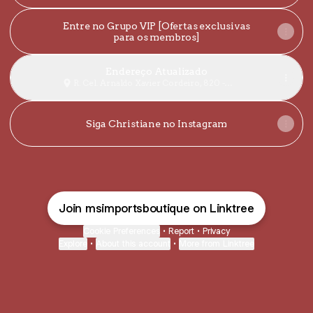
Entre no Grupo VIP [Ofertas exclusivas
para os membros]
Endereço Atualizado
R. Cel. Arnaldo Xavier Cordeiro, 820 -
Morada Nova de Minas
Siga Christiane no Instagram
Join msimportsboutique on Linktree
Cookie Preferences
•
Report
•
Privacy
Explore
•
About this account
•
More from Linktree