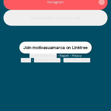
Instagram
Apresentação de Serviços .pdf
Join motivasuamarca on Linktree
Cookie Preferences
•
Report
•
Privacy
Explore
•
About this account
•
More from Linktree