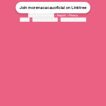
Join morenacacauoficial on Linktree
Cookie Preferences
•
Report
•
Privacy
Explore
•
About this account
•
More from Linktree