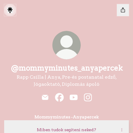
@mommyminutes_anyapercek
Rapp Csilla | Anya, Pre-és postanatal edző,
Jógaoktató, Diplomás ápoló
@mommyminutes_anyapercek Ema
@mommyminutes_anyaperce
@mommyminutes_anyap
@mommyminutes_
Mommyminutes -Anyapercek
Miben tudok segíteni neked?