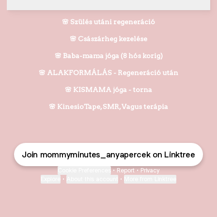
🌸 Szülés utáni regeneráció
🌸 Császárheg kezelése
🌸 Baba-mama jóga (8 hós korig)
🌸 ALAKFORMÁLÁS - Regeneráció után
🌸 KISMAMA jóga - torna
🌸 KinesioTape, SMR, Vagus terápia
Join mommyminutes_anyapercek on Linktree
Cookie Preferences
•
Report
•
Privacy
Explore
•
About this account
•
More from Linktree