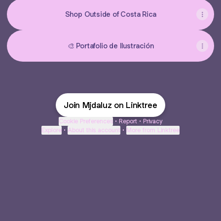
Shop Outside of Costa Rica
🎨 Portafolio de Ilustración
Join Mjdaluz on Linktree
Cookie Preferences
•
Report
•
Privacy
Explore
•
About this account
•
More from Linktree