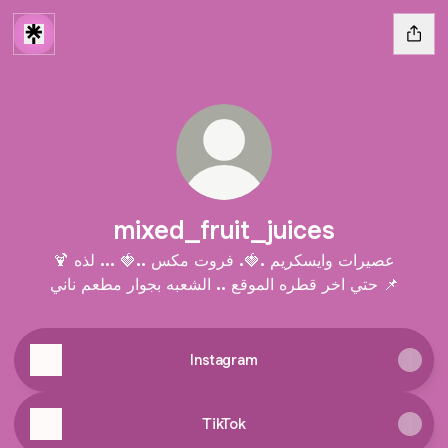
mixed_fruit_juices
🍹 عصيرات وايسكريم .🍓. فروت مكس ..🍓 ... لذه
حتي اخر قطره الموقع .. الشعبه بجوار مطعم ناني 📌
Instagram
TikTok