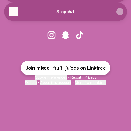
Snapchat
mixed_fruit_juices Instagram
mixed_fruit_juices Snapchat
mixed_fruit_juices Tik
Join mixed_fruit_juices on Linktree
Cookie Preferences
•
Report
•
Privacy
Explore
•
About this account
•
More from Linktree