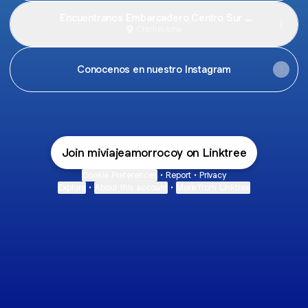
Encuentranos Embarcadero Centro Sur ·
Chichiriviche, Falcón
Chichiriviche
Conocenos en nuestro Instagram
Join miviajeamorrocoy on Linktree
Cookie Preferences
•
Report
•
Privacy
Explore
•
About this account
•
More from Linktree