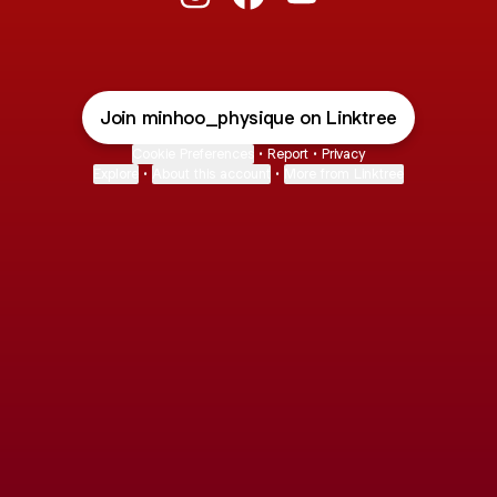
@minhoo_physique Instagram
@minhoo_physique Faceboo
@minhoo_physique Yo
Join minhoo_physique on Linktree
Cookie Preferences
•
Report
•
Privacy
Explore
•
About this account
•
More from Linktree