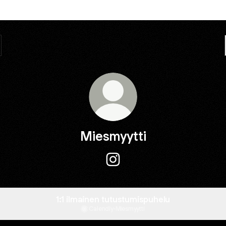
Miesmyytti
Miesmyytti Instagram
1:1 ilmainen tutustumispuhelu
Calendly
·
Miesmyytti