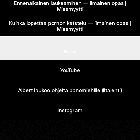
Ennenaikainen laukeaminen — ilmainen opas |
Miesmyytti
Kuinka lopettaa pornon katstelu — ilmainen opas |
Miesmyytti
fy
Spotify
Follow
YouTube
Albert laukoo ohjeita panomiehille (Iltalehti)
Instagram