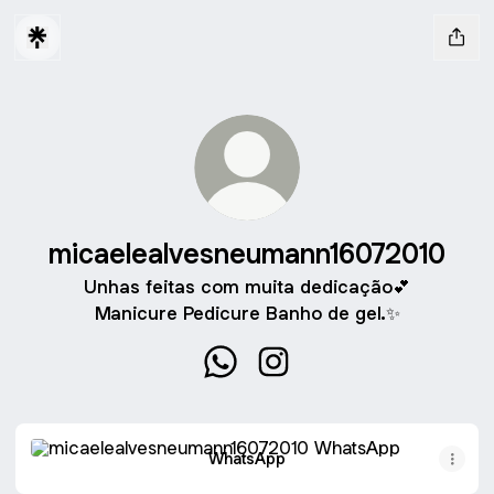
micaelealvesneumann16072010
Unhas feitas com muita dedicação💕
Manicure Pedicure Banho de gel.✨
micaelealvesneumann16072010 
micaelealvesneumann1607
WhatsApp
WhatsApp