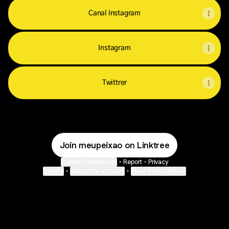
Canal Instagram
Instagram
Twittrer
Join meupeixao on Linktree
Cookie Preferences
•
Report
•
Privacy
Explore
•
About this account
•
More from Linktree