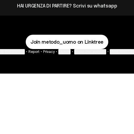
HAI URGENZA DI PARTIRE? Scrivi su whatsapp
Join metodo_uomo on Linktree
ie Preferences
•
Report
•
Privacy
•
Explore
•
About this account
•
More from Lin
next