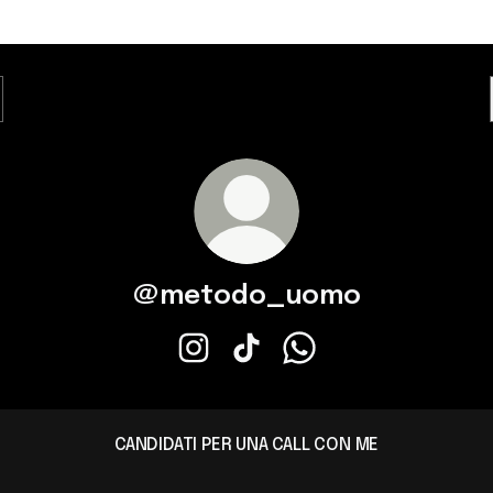
@metodo_uomo
@metodo_uomo Instagram
@metodo_uomo TikTok
@metodo_uomo What
CANDIDATI PER UNA CALL CON ME