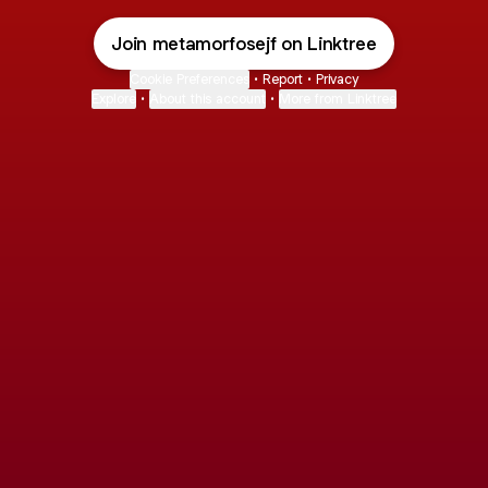
Join metamorfosejf on Linktree
Cookie Preferences
•
Report
•
Privacy
Explore
•
About this account
•
More from Linktree