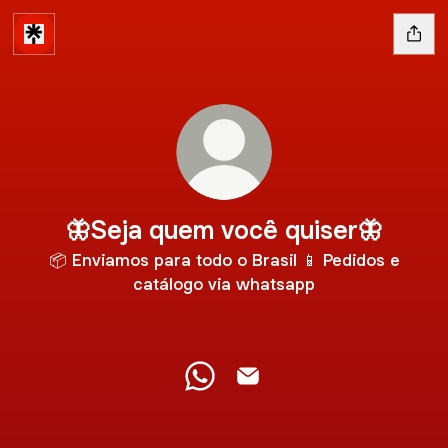
🦋Seja quem você quiser🦋
📦 Enviamos para todo o Brasil 📱 Pedidos e
catálogo via whatsapp
🦋Seja quem você quiser🦋 Wh
🦋Seja quem você quiser