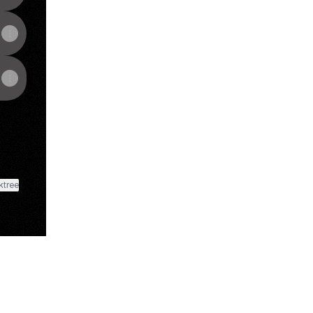
ktree
View on mobile