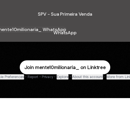
SPV - Sua Primeira Venda
tsApp
WhatsApp
Join mente10milionaria_ on Linktree
ie Preferences
•
Report
•
Privacy
•
Explore
•
About this account
•
More from Lin