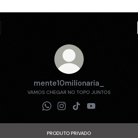
mente10milionaria_
VAMOS CHEGAR NO TOPO JUNTOS
mente10milionaria_ WhatsApp
mente10milionaria_ Instagram
mente10milionaria_ TikTo
mente10milionaria
PRODUTO PRIVADO