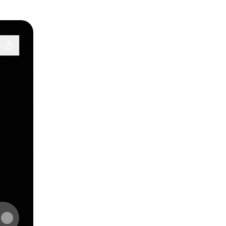
k
_ YouTube