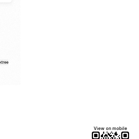
agram
ktree
View on mobile