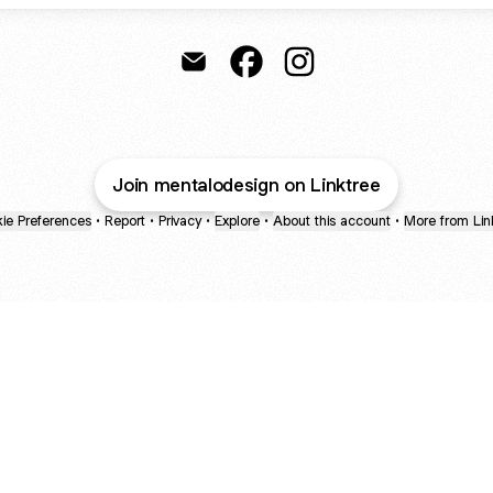
MENTALO design Email
MENTALO design Facebook
MENTALO design Inst
Join mentalodesign on Linktree
ie Preferences
•
Report
•
Privacy
•
Explore
•
About this account
•
More from Lin