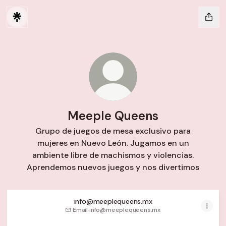
Meeple Queens
Grupo de juegos de mesa exclusivo para
mujeres en Nuevo León. Jugamos en un
ambiente libre de machismos y violencias.
Aprendemos nuevos juegos y nos divertimos
info@meeplequeens.mx
Email
·
info@meeplequeens.mx