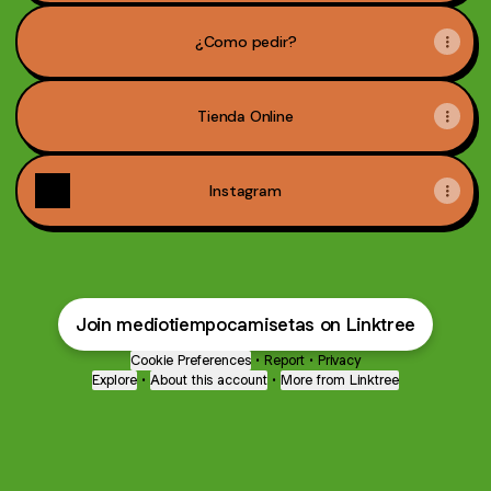
¿Como pedir?
Tienda Online
Instagram
Join mediotiempocamisetas on Linktree
Cookie Preferences
•
Report
•
Privacy
Explore
•
About this account
•
More from Linktree