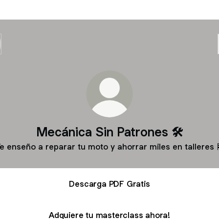
Mecánica Sin Patrones 🛠️
e enseño a reparar tu moto y ahorrar miles en talleres 
Descarga PDF Gratis
Adquiere tu masterclass ahora!