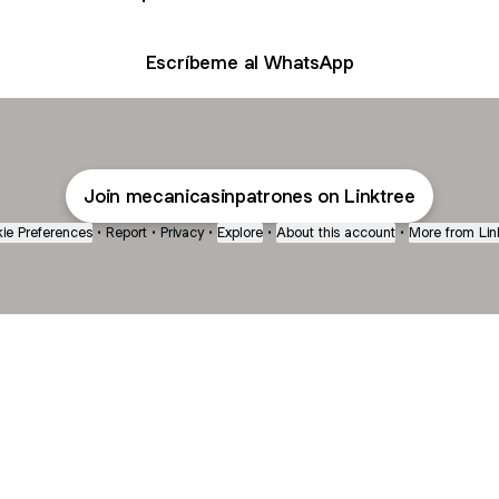
Escríbeme al WhatsApp
Join mecanicasinpatrones on Linktree
ie Preferences
•
Report
•
Privacy
•
Explore
•
About this account
•
More from Lin