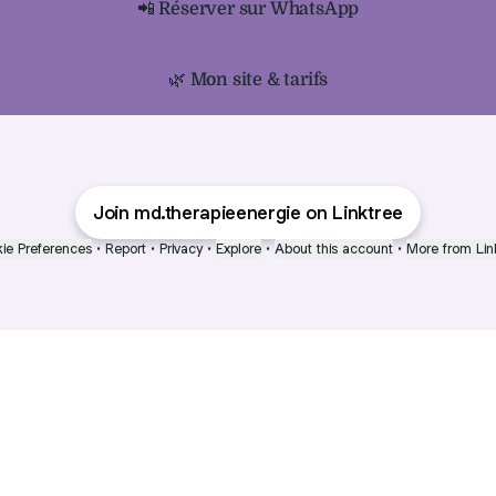
📲 Réserver sur WhatsApp
🌿 Mon site & tarifs
Join md.therapieenergie on Linktree
ie Preferences
•
Report
•
Privacy
•
Explore
•
About this account
•
More from Lin