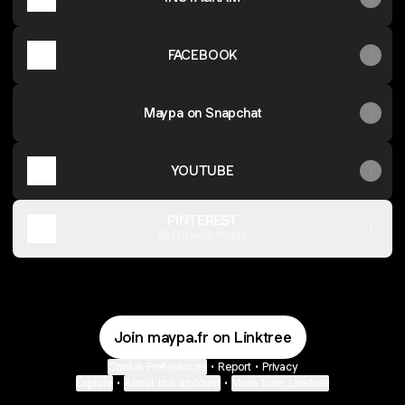
FACEBOOK
Maypa on Snapchat
YOUTUBE
PINTEREST
Pinterest
·
Profile
Join maypa.fr on Linktree
Cookie Preferences
•
Report
•
Privacy
Explore
•
About this account
•
More from Linktree