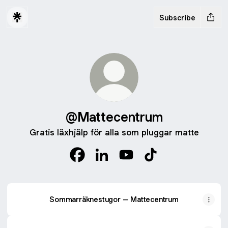
Subscribe
@Mattecentrum
Gratis läxhjälp för alla som pluggar matte
@Mattecentrum Facebook
@Mattecentrum LinkedIn
@Mattecentrum YouTube
@Mattecentrum Tik
Sommarräknestugor – Mattecentrum