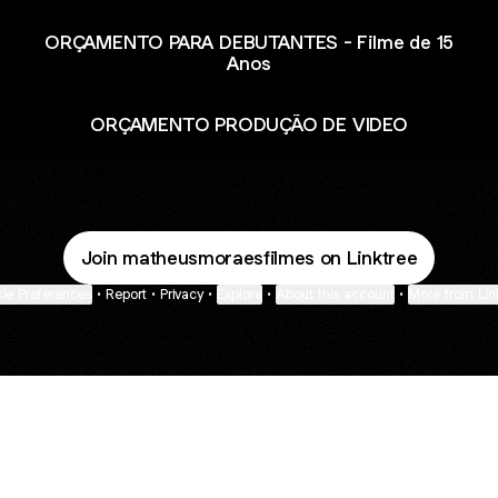
ORÇAMENTO PARA DEBUTANTES - Filme de 15
Anos
ORÇAMENTO PRODUÇÃO DE VIDEO
Join matheusmoraesfilmes on Linktree
ie Preferences
•
Report
•
Privacy
•
Explore
•
About this account
•
More from Lin