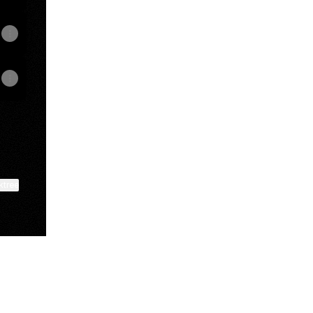
ktree
View on mobile