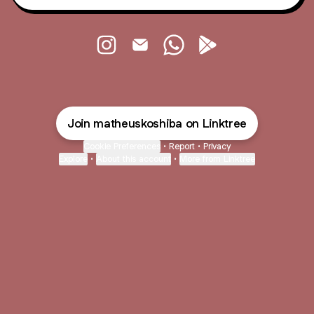
Matheus Vinicius Instagram
Matheus Vinicius Email
Matheus Vinicius WhatsA
Matheus Vinicius Go
Join matheuskoshiba on Linktree
Cookie Preferences
•
Report
•
Privacy
Explore
•
About this account
•
More from Linktree