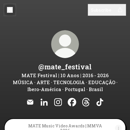
Subscribe
@mate_festival
MATE Festival | 10 Anos | 2016 - 2026
MÚSICA · ARTE · TECNOLOGIA · EDUCAÇÃO ·
Ibero-América · Portugal · Brasil
@mate_festival Email
@mate_festival LinkedIn
@mate_festival Instagram
@mate_festival Facebo
@mate_festival T
@mate_festi
MATE Music Video Awards | MMVA