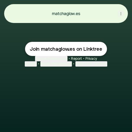
matchaglow.es
Join matchaglow.es on Linktree
Cookie Preferences
•
Report
•
Privacy
Explore
•
About this account
•
More from Linktree