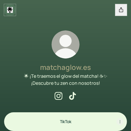
matchaglow.es
🌟 ¡Te traemos el glow del matcha! ☕✨
¡Descubre tu zen con nosotros!
matchaglow.es Instagram
matchaglow.es TikTok
TikTok