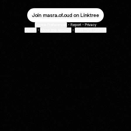
Join masra.of.oud on Linktree
Cookie Preferences
•
Report
•
Privacy
Explore
•
About this account
•
More from Linktree