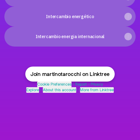
Intercambio energético
Intercambio energia internacional
Join martinotarocchi on Linktree
Cookie Preferences
•
Report
•
Privacy
Explore
•
About this account
•
More from Linktree