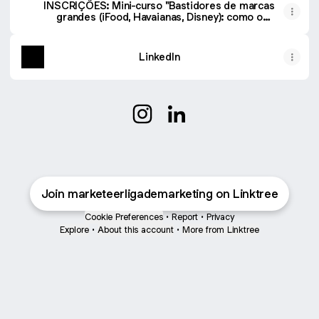
INSCRIÇÕES: Mini-curso "Bastidores de marcas
grandes (iFood, Havaianas, Disney): como o
marketing acontece na prática." (01/06)
LinkedIn
@marketeer.unifesp Instagram
@marketeer.unifesp Linke
Join marketeerligademarketing on Linktree
Cookie Preferences
•
Report
•
Privacy
Explore
•
About this account
•
More from Linktree