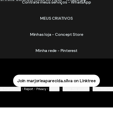
Contrate meus serviços - WhatsApp
MEUS CRIATIVOS
Minhas loja - Concept Store
Minha rede - Pinterest
Join marjorieaparecida.silva on Linktree
ie Preferences
•
Report
•
Privacy
•
Explore
•
About this account
•
More from Lin