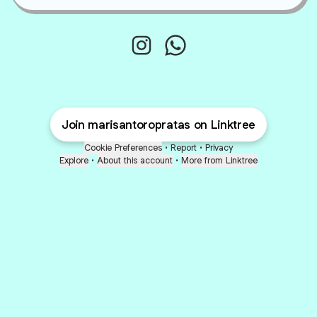
Mari Santoro Pratas Instagram
Mari Santoro Pratas Wha
Join marisantoropratas on Linktree
Cookie Preferences
•
Report
•
Privacy
Explore
•
About this account
•
More from Linktree