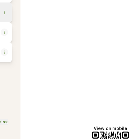
kedIn
al Instagram
ktree
View on mobile