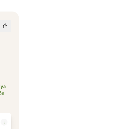
 ya
ón