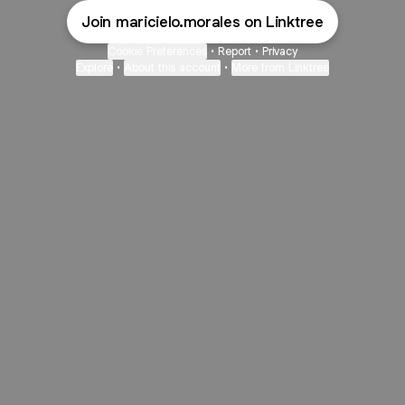
Join maricielo.morales on Linktree
Cookie Preferences
•
Report
•
Privacy
Explore
•
About this account
•
More from Linktree