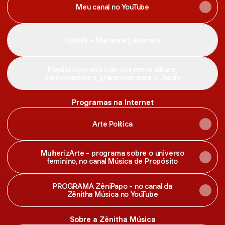
Meu canal no YouTube
Spotify - Marianna Leporace
Playlist com músicas dos meus álbuns,
participações e gravações para o Japão
Programas na Internet
Arte Política
MulherizArte - programa sobre o universo
feminino, no canal Música de Propósito
PROGRAMA ZêniPapo - no canal da
Zênitha Música no YouTube
Sobre a Zênitha Música