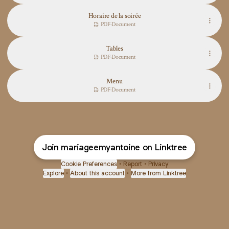
Horaire de la soirée
PDF
·
Document
Tables
PDF
·
Document
Menu
PDF
·
Document
Join mariageemyantoine on Linktree
Cookie Preferences
•
Report
•
Privacy
Explore
•
About this account
•
More from Linktree