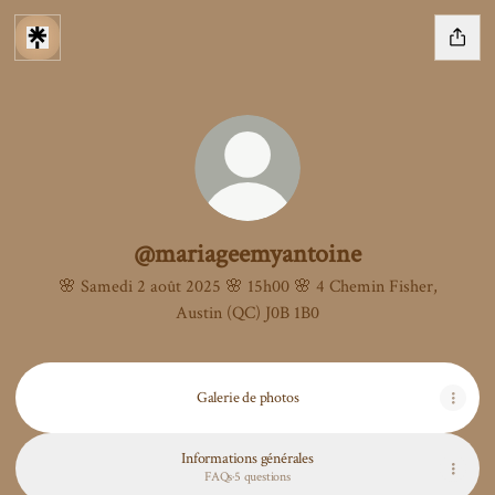
@mariageemyantoine
🌸 Samedi 2 août 2025 🌸 15h00 🌸 4 Chemin Fisher,
Austin (QC) J0B 1B0
Galerie de photos
Informations générales
FAQs
·
5 questions