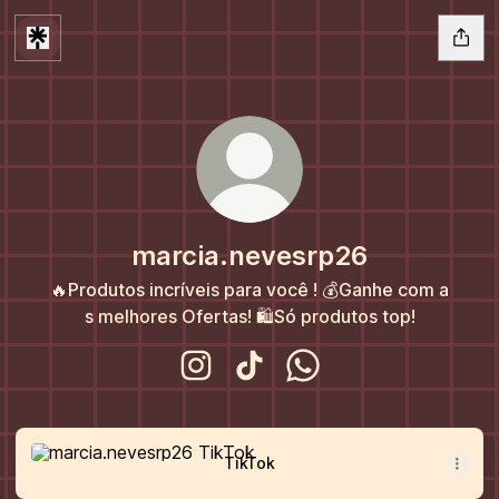
marcia.nevesrp26
🔥Produtos incríveis para você ! 💰Ganhe com a
s melhores Ofertas! 🛍️Só produtos top!
marcia.nevesrp26 Instagram
marcia.nevesrp26 TikTok
marcia.nevesrp26 What
TikTok
TikTok