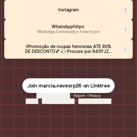
Instagram
WhatsApphttps:
WhatsApp Community • Free to join
💃Promoção de roupas femininas ATÉ 80%
DE DESCONTO💕 👉 Procure por R4SYJZD
na SHEIN ou clique para garantir sua oferta
agora!
Join marcia.nevesrp26 on Linktree
Cookie Preferences
•
Report
•
Privacy
Explore
•
About this account
•
More from Linktree