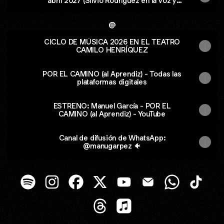
abril 2027 (Silvio Rodríguez en la voz y
guitarra de Manuel García)
@
CICLO DE MÚSICA 2026 EN EL TEATRO
CAMILO HENRÍQUEZ
POR EL CAMINO (al Aprendiz) - Todas las
plataformas digitales
ESTRENO: Manuel García - POR EL
CAMINO (al Aprendiz) - YouTube
Canal de difusión de WhatsApp:
@manugarpez 🐠
manugarpez Spotify
manugarpez Instagram
manugarpez Facebook
manugarpez X
manugarpez YouTube
manugarpez Email
manugarpez 
manuga
manugarpez Threads
manugarpez Apple Music