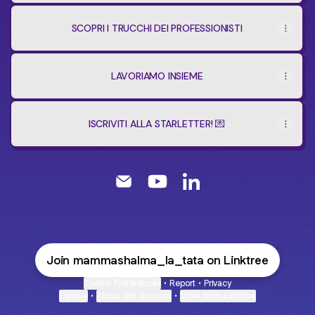
SCOPRI I TRUCCHI DEI PROFESSIONISTI
LAVORIAMO INSIEME
ISCRIVITI ALLA STARLETTER! 💌
SHALMA ABBATI Email
SHALMA ABBATI YouTube
SHALMA ABBATI Linked
Join mammashalma_la_tata on Linktree
Cookie Preferences
•
Report
•
Privacy
Explore
•
About this account
•
More from Linktree