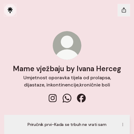
Mame vježbaju by Ivana Herceg
Umjetnost oporavka tijela od prolapsa,
dijastaze, inkontinencije,kroničnie boli
Mame vježbaju by Ivana Herceg Ins
Mame vježbaju by Ivana Her
Mame vježbaju by Ivan
Priručnik prvi-Kada se trbuh ne vrati sam