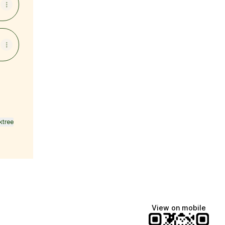
ktree
View on mobile