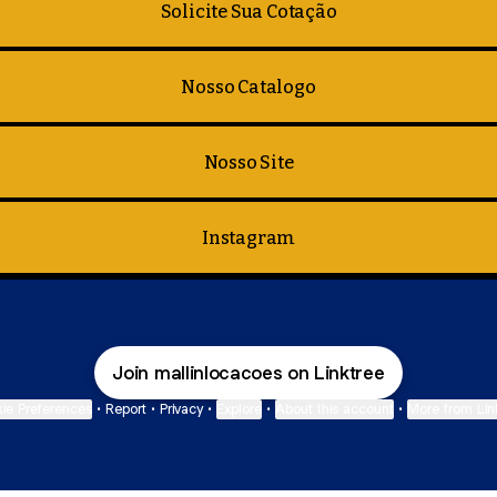
Solicite Sua Cotação
Nosso Catalogo
Nosso Site
Instagram
Join mallinlocacoes on Linktree
ie Preferences
•
Report
•
Privacy
•
Explore
•
About this account
•
More from Lin