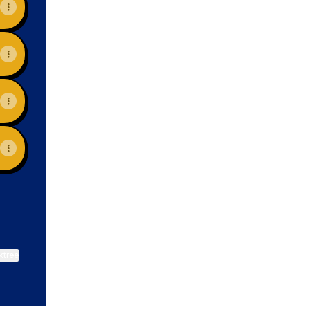
ktree
View on mobile