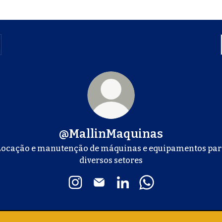
@MallinMaquinas
Locação e manutenção de máquinas e equipamentos par
diversos setores
@MallinMaquinas Instagram
@MallinMaquinas Email
@MallinMaquinas Linke
@MallinMaquinas