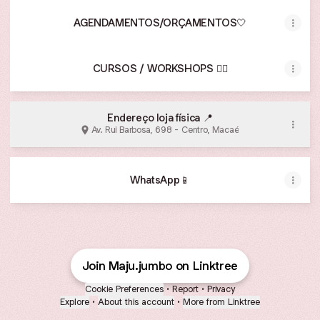
AGENDAMENTOS/ORÇAMENTOS🤍
CURSOS / WORKSHOPS 🙋‍♀️
Endereço loja física 📍
Av. Rui Barbosa, 698 - Centro, Macaé
WhatsApp📱
Join Maju.jumbo on Linktree
Cookie Preferences
•
Report
•
Privacy
Explore
•
About this account
•
More from Linktree