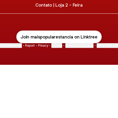
Contato | Loja 2 - Feira
Join maispopularestancia on Linktree
ie Preferences
•
Report
•
Privacy
•
Explore
•
About this account
•
More from Lin
next