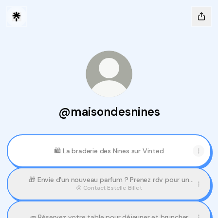
@maisondesnines
🛍 La braderie des Nines sur Vinted
🎁 Envie d'un nouveau parfum ? Prenez rdv pour un
entretien personnalisé
Contact
·
Estelle Billet
🥕 Réservez votre table pour déjeuner et bruncher